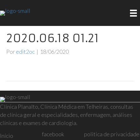
2020.06.18 01.21
Por
edit2oc
|
18/06/2020
Clínica Planalto, Clínica Médica em Telheiras, consultas
de clínica geral e especialidades, enfermagem, análises
clínicas e exames de cardiologia.
facebook
politica de privacidade
Início