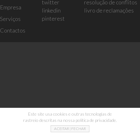
twitter
resolução de conflitos
Empresa
linkedin
livro de reclamações
pinterest
Serviços
Contactos
Este site usa cookies e outras tecnologias de
rastreio descritas na nossa politica de privacidade.
ACEITAR | FECHAR