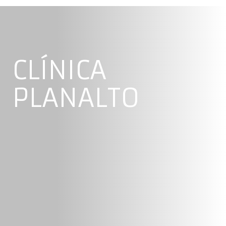
CLÍNICA
PLANALTO
A
Clínica Planalto
pretende dar resposta a quem
procura serviços médicos especializados de
elevada qualidade, adaptados às suas necessidades.
Para tal dispomos de uma equipa de profissionais
competentes e dedicados, para quem o rigor
científico, o cuidado e o respeito pelos doentes são
elementos fundamentais na sua prática clínica
diária.