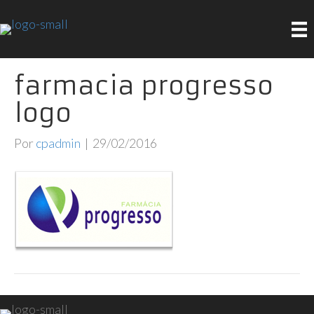
farmacia progresso
logo
Por
cpadmin
|
29/02/2016