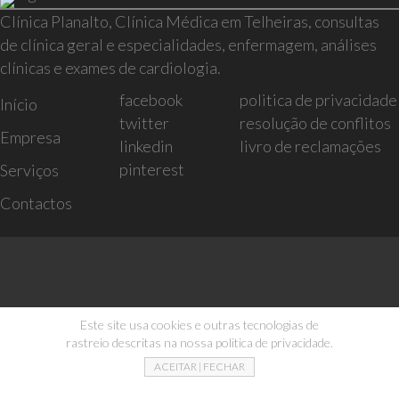
Clínica Planalto, Clínica Médica em Telheiras, consultas
de clínica geral e especialidades, enfermagem, análises
clínicas e exames de cardiologia.
facebook
politica de privacidade
Início
twitter
resolução de conflitos
Empresa
linkedin
livro de reclamações
pinterest
Serviços
Contactos
Este site usa cookies e outras tecnologias de
rastreio descritas na nossa politica de privacidade.
ACEITAR | FECHAR