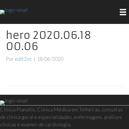
hero 2020.06.18
00.06
Por
edit2oc
|
18/06/2020
Clínica Planalto, Clínica Médica em Telheiras, consultas
de clínica geral e especialidades, enfermagem, análises
clínicas e exames de cardiologia.