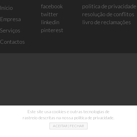
facebook
politica de privacidade
Início
twitter
resolução de conflitos
Empresa
linkedin
livro de reclamações
pinterest
Serviços
Contactos
Este site usa cookies e outras tecnologias de
rastreio descritas na nossa politica de privacidade.
ACEITAR | FECHAR