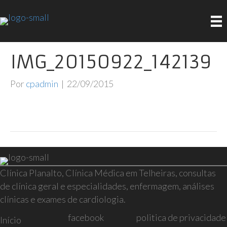
IMG_20150922_142139
Por
cpadmin
|
22/09/2015
Clínica Planalto, Clínica Médica em Telheiras, consultas
de clínica geral e especialidades, enfermagem, análises
clínicas e exames de cardiologia.
facebook
politica de privacidade
Início