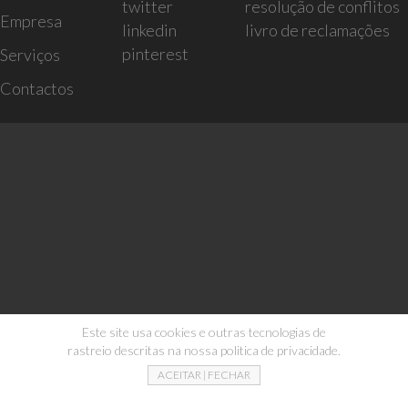
twitter
resolução de conflitos
Empresa
linkedin
livro de reclamações
pinterest
Serviços
Contactos
Este site usa cookies e outras tecnologias de
rastreio descritas na nossa politica de privacidade.
ACEITAR | FECHAR