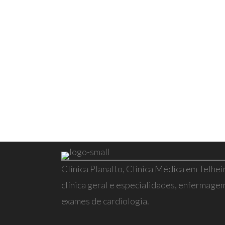
Clínica Planalto, Clínica Médica em Telhei
clínica geral e especialidades, enfermagem,
exames de cardiologia.