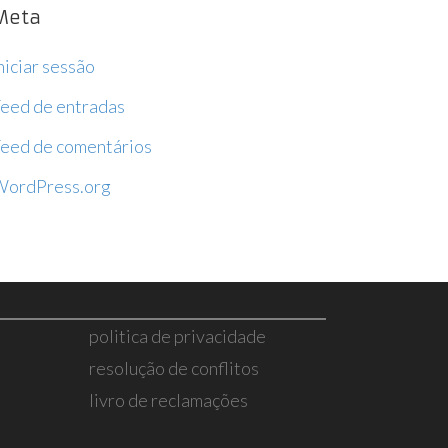
Meta
niciar sessão
eed de entradas
eed de comentários
WordPress.org
politica de privacidade
resolução de conflitos
livro de reclamações