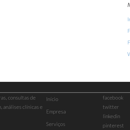
I
F
F
ras, consultas de
facebook
Início
 análises clínicas e
twitter
Empresa
linkedin
Serviços
pinterest