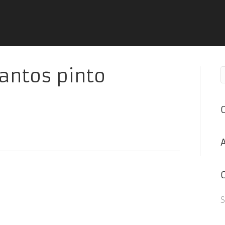
santos pinto
S