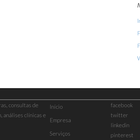
I
F
F
ras, consultas de
facebook
Início
 análises clínicas e
twitter
Empresa
linkedin
Serviços
pinterest