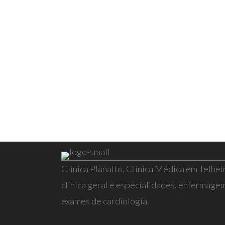
Clínica Planalto, Clínica Médica em Telhei
clínica geral e especialidades, enfermagem,
exames de cardiologia.