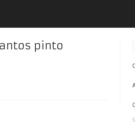
santos pinto
S