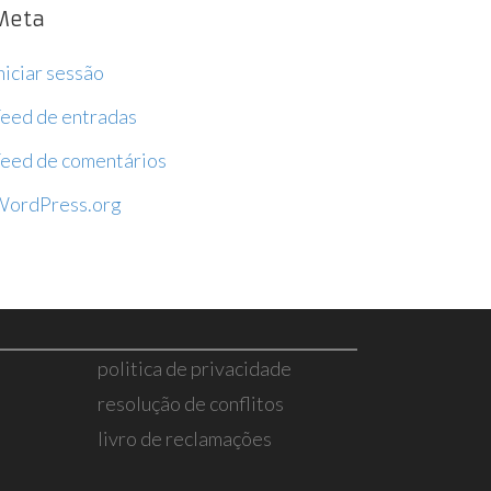
Meta
niciar sessão
eed de entradas
eed de comentários
WordPress.org
politica de privacidade
resolução de conflitos
livro de reclamações