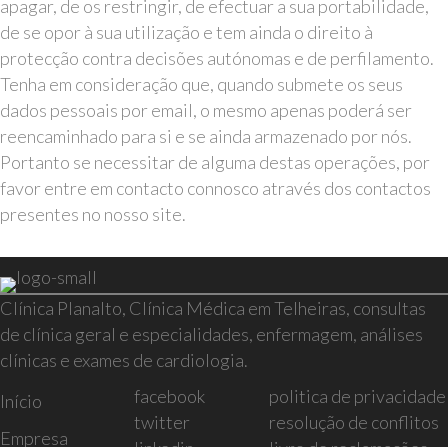
apagar, de os restringir, de efectuar a sua portabilidade,
de se opor à sua utilização e tem ainda o direito à
protecção contra decisões autónomas e de perfilamento.
Tenha em consideração que, quando submete os seus
dados pessoais por email, o mesmo apenas poderá ser
reencaminhado para si e se ainda armazenado por nós.
Portanto se necessitar de alguma destas operações, por
favor entre em contacto connosco através dos contactos
presentes no nosso site.
Clínica Planalto, Clínica Médica em Telheiras, consultas
de clínica geral e especialidades, enfermagem, análises
clínicas e exames de cardiologia.
facebook
politica de privacidade
Início
twitter
resolução de conflitos
Empresa