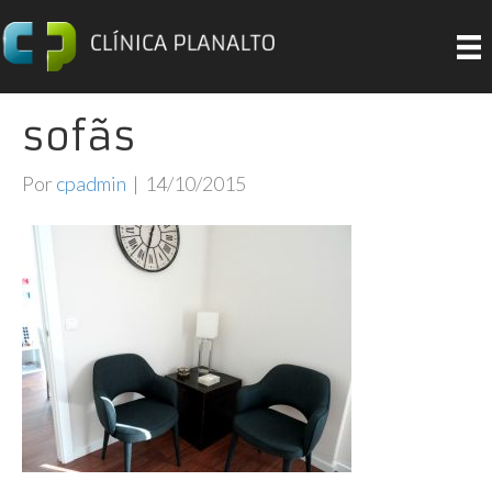
sofãs
Por
cpadmin
|
14/10/2015